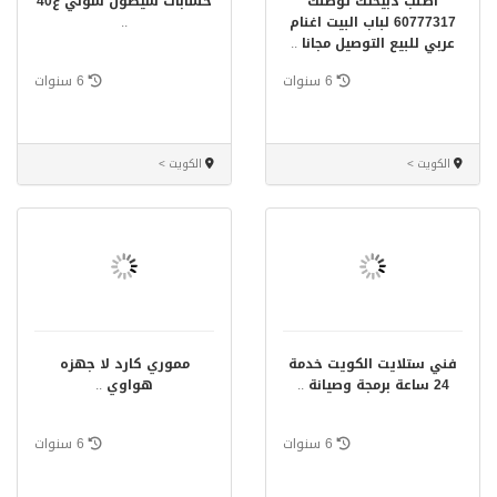
اطلب ذبيحتك توصلك
حسابات شيطون سوني ع40
60777317 لباب البيت اغنام
..
عربي للبيع التوصيل مجانا
..
6 سنوات
6 سنوات
الكويت >
الكويت >
فني ستلايت الكويت خدمة
مموري كارد لا جهزه
24 ساعة برمجة وصيانة
..
هواوي
..
6 سنوات
6 سنوات