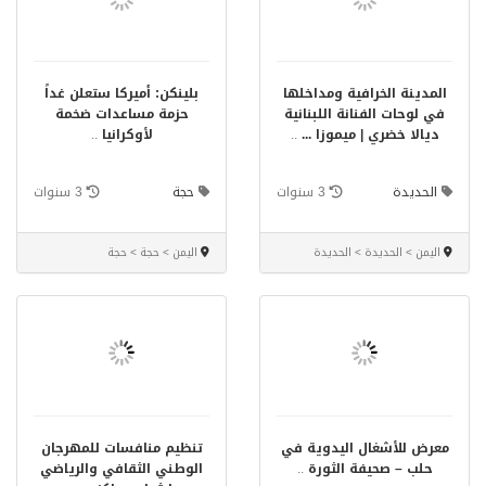
المدينة الخرافية ومداخلها
بلينكن: أميركا ستعلن غداً
في لوحات الفنانة اللبنانية
حزمة مساعدات ضخمة
ديالا خضري | ميموزا ...
..
لأوكرانيا
..
الحديدة
3 سنوات
حجة
3 سنوات
اليمن > الحديدة > الحديدة
اليمن > حجة > حجة
معرض للأشغال اليدوية في
تنظيم منافسات للمهرجان
حلب – صحيفة الثورة
..
الوطني الثقافي والرياضي