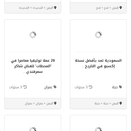
اليمن > لحج > لحج
اليمن > الحديدة > الحديدة
السعودية تعد بـأفضل نسخة
26 عملا توثيقيا معاصرا في
إكسبو في التاريخ
..
'المحطات' للفنان شاكر
سمرقندي
..
حجة
3 سنوات
عمران
3 سنوات
اليمن > حجة > حجة
اليمن > عمران > عمران