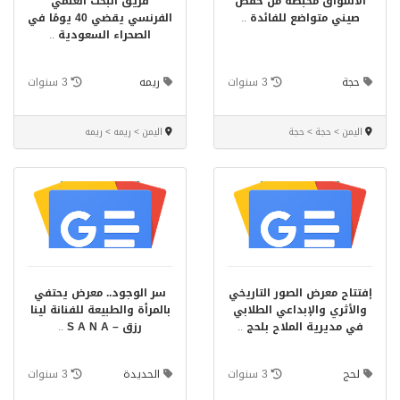
الأسواق محبطة من خفض
فريق البحث العلمي
صيني متواضع للفائدة
..
الفرنسي يقضي 40 يومًا في
الصحراء السعودية
..
حجة
3 سنوات
ريمه
3 سنوات
اليمن > حجة > حجة
اليمن > ريمه > ريمه
إفتتاح معرض الصور التاريخي
سر الوجود.. معرض يحتفي
والأثري والإبداعي الطلابي
بالمرأة والطبيعة للفنانة لينا
في مديرية الملاح بلحج
..
رزق – S A N A
..
لحج
3 سنوات
الحديدة
3 سنوات