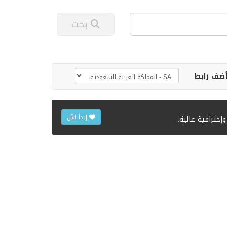
بحث
ضف رابط
إبدأ الآن
حترافية عالية.