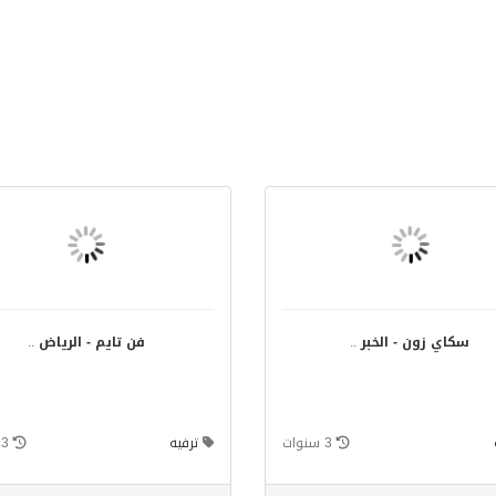
سكاي زون - الخبر
..
فن تايم - الرياض
..
3 سنوات
ترفيه
3 سنوات