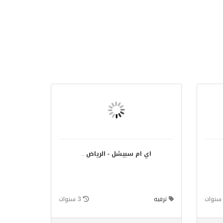
اي ام سبيشل - الرياض
..
ترفيه
3 سنوات