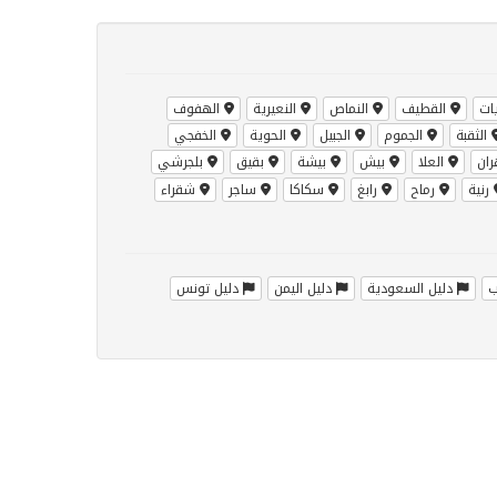
ات
القطيف
النماص
النعيرية
الهفوف
الثقبة
الجموم
الجبيل
الحوية
الخفجي
ان
العلا
بيش
بيشة
بقيق
بلجرشي
رنية
رماح
رابغ
سكاكا
ساجر
شقراء
ب
دليل السعودية
دليل اليمن
دليل تونس