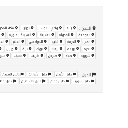
المدن :
ينبع
وادي الدواسر
نجران
مكة المكر
المجمعة
المخواة
المدينة
المدينة المنورة
ا
الخبر
الخرمة
الخرج
الدوادمي
الدلم
الدم
بحرة
بريدة
تيماء
تبوك
تربة
جيزان
شرورة
ضباء
طبرجل
طريف
عفيف
عنيز
الدول :
دليل الأردن
دليل الأمارات
دليل البحرين
دليل سوريا
دليل عمان
دليل فلسطين
دليل قطر