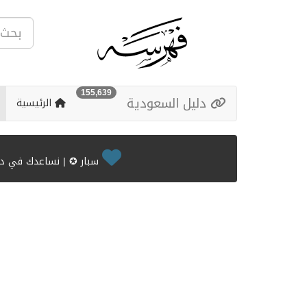
155,639
دليل السعودية
الرئيسية
سبار ✪ | نساعدك في دعم