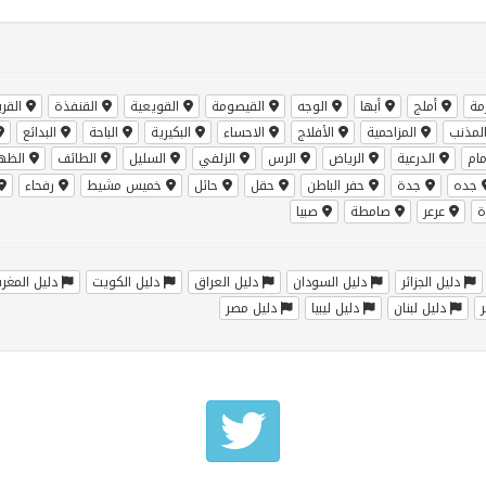
مة
أملج
أبها
الوجه
القيصومة
القويعية
القنفذة
القري
لمذنب
المزاحمية
الأفلاج
الاحساء
البكيرية
الباحة
البدائع
ام
الدرعية
الرياض
الرس
الزلفي
السليل
الطائف
الظهر
جده
جدة
حفر الباطن
حقل
حائل
خميس مشيط
رفحاء
ة
عرعر
صامطة
صبيا
دليل الجزائر
دليل السودان
دليل العراق
دليل الكويت
دليل المغر
دليل لبنان
دليل ليبيا
دليل مصر