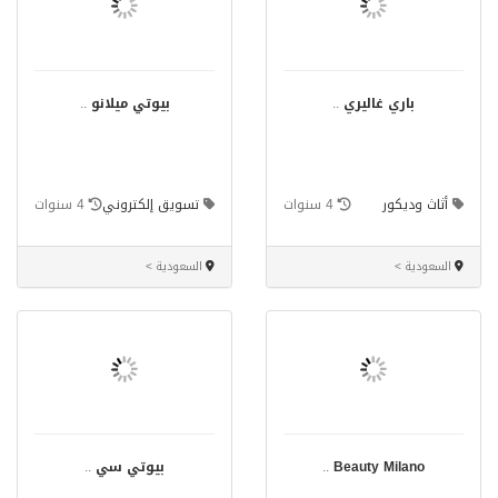
باري غاليري
..
بيوتي ميلانو
..
أثاث وديكور
4 سنوات
تسويق إلكتروني
4 سنوات
السعودية >
السعودية >
Beauty Milano
..
بيوتي سي
..