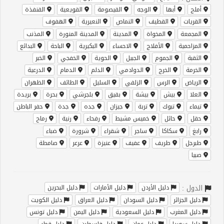
أملج
أبها
الوجه
القيصومة
القويعية
القنفذة
القريات
القطيف
النماص
النعيرية
الهفوف
المجمعة
المخواة
المدينة
المدينة المنورة
المذنب
المزاحمية
الأفلاج
الاحساء
البكيرية
الباحة
البدائع
الثقبة
الجموم
الجبيل
الحوية
الخفجي
الخبر
الخرمة
الخرج
الدوادمي
الدلم
الدمام
الدرعية
الرياض
الرس
الزلفي
السليل
الطائف
الظهران
العلا
بيش
بيشة
بقيق
بلجرشي
بحرة
بريدة
تيماء
تبوك
تربة
جيزان
جده
جدة
حفر الباطن
حقل
حائل
خميس مشيط
رفحاء
رنية
رماح
رابغ
سكاكا
ساجر
شقراء
شرورة
ضباء
طبرجل
طريف
عفيف
عنيزة
عرعر
صامطة
صبيا
الدول :
دليل الأردن
دليل الأمارات
دليل البحرين
دليل الجزائر
دليل السودان
دليل العراق
دليل الكويت
دليل المغرب
دليل السعودية
دليل اليمن
دليل تونس
دليل سوريا
دليل عمان
دليل فلسطين
دليل قطر