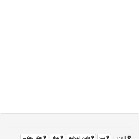
المدن :
ينبع
وادي الدواسر
نجران
مكة المكرمة