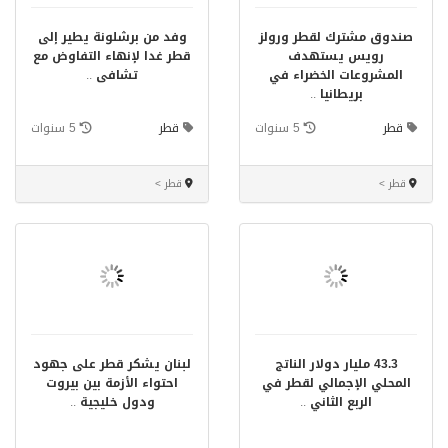
صندوق مشترك لقطر ورولز
وفد من برشلونة يطير إلى
رويس يستهدف
قطر غدا لإنهاء التفاوض مع
المشروعات الخضراء في
تشافى
..
بريطانيا
..
قطر
5 سنوات
قطر
5 سنوات
قطر >
قطر >
43.3 مليار دولار الناتج
لبنان يشكر قطر على جهود
المحلي الإجمالي لقطر في
احتواء الأزمة بين بيروت
الربع الثاني
..
ودول خليجية
..