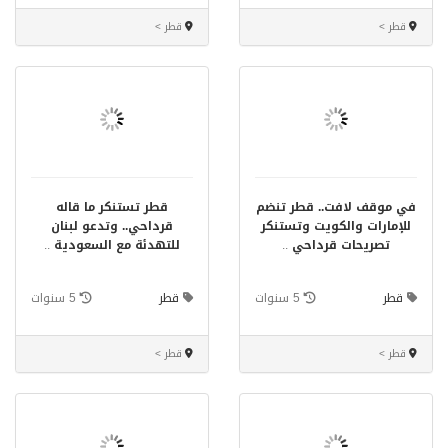
قطر >
قطر >
في موقف لافت.. قطر تنضم
قطر تستنكر ما قاله
للإمارات والكويت وتستنكر
قرداحي.. وتدعو لبنان
تصريحات قرداحي
..
للتهدئة مع السعودية
..
قطر
5 سنوات
قطر
5 سنوات
قطر >
قطر >