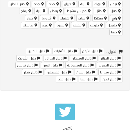
تيماء
تبوك
تربة
جيزان
جده
جدة
حفر الباطن
حقل
حائل
خميس مشيط
رفحاء
رنية
رماح
رابغ
سكاكا
ساجر
شقراء
شرورة
ضباء
طبرجل
طريف
عفيف
عنيزة
عرعر
صامطة
صبيا
الدول :
دليل الأردن
دليل الأمارات
دليل البحرين
دليل الجزائر
دليل السودان
دليل العراق
دليل الكويت
دليل المغرب
دليل السعودية
دليل اليمن
دليل تونس
دليل سوريا
دليل عمان
دليل فلسطين
دليل قطر
دليل لبنان
دليل ليبيا
دليل مصر