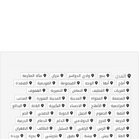
المدن :
ينبع
وادي الدواسر
نجران
مكة المكرمة
أملج
أبها
الوجه
القيصومة
القويعية
القنفذة
القريات
القطيف
النماص
النعيرية
الهفوف
المجمعة
المخواة
المدينة
المدينة المنورة
المذنب
المزاحمية
الأفلاج
الاحساء
البكيرية
الباحة
البدائع
الثقبة
الجموم
الجبيل
الحوية
الخفجي
الخبر
الخرمة
الخرج
الدوادمي
الدلم
الدمام
الدرعية
الرياض
الرس
الزلفي
السليل
الطائف
الظهران
العلا
بيش
بيشة
بقيق
بلجرشي
بحرة
بريدة