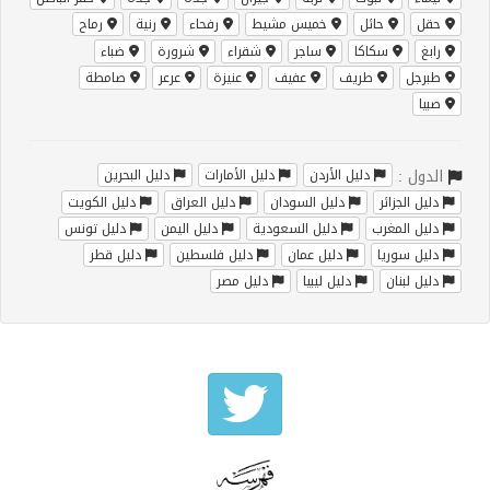
حقل
حائل
خميس مشيط
رفحاء
رنية
رماح
رابغ
سكاكا
ساجر
شقراء
شرورة
ضباء
طبرجل
طريف
عفيف
عنيزة
عرعر
صامطة
صبيا
الدول :
دليل الأردن
دليل الأمارات
دليل البحرين
دليل الجزائر
دليل السودان
دليل العراق
دليل الكويت
دليل المغرب
دليل السعودية
دليل اليمن
دليل تونس
دليل سوريا
دليل عمان
دليل فلسطين
دليل قطر
دليل لبنان
دليل ليبيا
دليل مصر