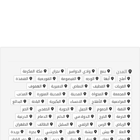
المدن :
ينبع
وادي الدواسر
نجران
مكة المكرمة
أملج
أبها
الوجه
القيصومة
القويعية
القنفذة
القريات
القطيف
النماص
النعيرية
الهفوف
المجمعة
المخواة
المدينة
المدينة المنورة
المذنب
المزاحمية
الأفلاج
الاحساء
البكيرية
الباحة
البدائع
الثقبة
الجموم
الجبيل
الحوية
الخفجي
الخبر
الخرمة
الخرج
الدوادمي
الدلم
الدمام
الدرعية
الرياض
الرس
الزلفي
السليل
الطائف
الظهران
العلا
بيش
بيشة
بقيق
بلجرشي
بحرة
بريدة
تيماء
تبوك
تربة
جيزان
جده
جدة
حفر الباطن