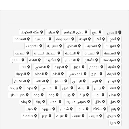
المدن :
ينبع
وادي الدواسر
نجران
مكة المكرمة
أملج
أبها
الوجه
القيصومة
القويعية
القنفذة
القريات
القطيف
النماص
النعيرية
الهفوف
المجمعة
المخواة
المدينة
المدينة المنورة
المذنب
المزاحمية
الأفلاج
الاحساء
البكيرية
الباحة
البدائع
الثقبة
الجموم
الجبيل
الحوية
الخفجي
الخبر
الخرمة
الخرج
الدوادمي
الدلم
الدمام
الدرعية
الرياض
الرس
الزلفي
السليل
الطائف
الظهران
العلا
بيش
بيشة
بقيق
بلجرشي
بحرة
بريدة
تيماء
تبوك
تربة
جيزان
جده
جدة
حفر الباطن
حقل
حائل
خميس مشيط
رفحاء
رنية
رماح
رابغ
سكاكا
ساجر
شقراء
شرورة
ضباء
طبرجل
طريف
عفيف
عنيزة
عرعر
صامطة
صبيا