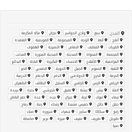
المدن :
ينبع
وادي الدواسر
نجران
مكة المكرمة
أملج
أبها
الوجه
القيصومة
القويعية
القنفذة
القريات
القطيف
النماص
النعيرية
الهفوف
المجمعة
المخواة
المدينة
المدينة المنورة
المذنب
المزاحمية
الأفلاج
الاحساء
البكيرية
الباحة
البدائع
الثقبة
الجموم
الجبيل
الحوية
الخفجي
الخبر
الخرمة
الخرج
الدوادمي
الدلم
الدمام
الدرعية
الرياض
الرس
الزلفي
السليل
الطائف
الظهران
العلا
بيش
بيشة
بقيق
بلجرشي
بحرة
بريدة
تيماء
تبوك
تربة
جيزان
جده
جدة
حفر الباطن
حقل
حائل
خميس مشيط
رفحاء
رنية
رماح
رابغ
سكاكا
ساجر
شقراء
شرورة
ضباء
طبرجل
طريف
عفيف
عنيزة
عرعر
صامطة
صبيا