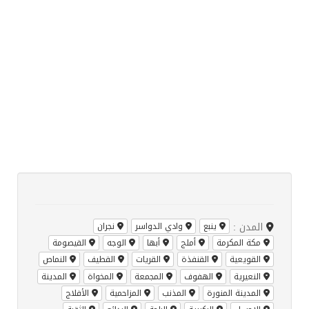
المدن :
ينبع
وادي الدواسر
نجران
مكة المكرمة
أملج
أبها
الوجه
القيصومة
القويعية
القنفذة
القريات
القطيف
النماص
النعيرية
الهفوف
المجمعة
المخواة
المدينة
المدينة المنورة
المذنب
المزاحمية
الأفلاج