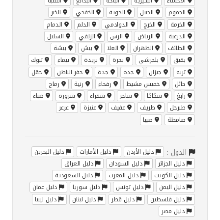
الاحساء
البكيرية
الباحة
البدائع
الثقبة
الجموم
الجبيل
الحوية
الخفجي
الخبر
الخرمة
الخرج
الدوادمي
الدلم
الدمام
الدرعية
الرياض
الرس
الزلفي
السليل
الطائف
الظهران
العلا
بيش
بيشة
بقيق
بلجرشي
بحرة
بريدة
تيماء
تبوك
تربة
جيزان
جده
جدة
حفر الباطن
حقل
حائل
خميس مشيط
رفحاء
رنية
رماح
رابغ
سكاكا
ساجر
شقراء
شرورة
ضباء
طبرجل
طريف
عفيف
عنيزة
عرعر
صامطة
صبيا
الدول :
دليل الأردن
دليل الأمارات
دليل البحرين
دليل الجزائر
دليل السودان
دليل العراق
دليل الكويت
دليل المغرب
دليل السعودية
دليل اليمن
دليل تونس
دليل سوريا
دليل عمان
دليل فلسطين
دليل قطر
دليل لبنان
دليل ليبيا
دليل مصر