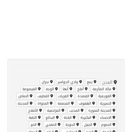
المدن :
ينبع
وادي الدواسر
نجران
مكة المكرمة
أملج
أبها
الوجه
القيصومة
القويعية
القنفذة
القريات
القطيف
النماص
النعيرية
الهفوف
المجمعة
المخواة
المدينة
المدينة المنورة
المذنب
المزاحمية
الأفلاج
الاحساء
البكيرية
الباحة
البدائع
الثقبة
الجموم
الجبيل
الحوية
الخفجي
الخبر
الخرمة
الخرج
الدوادمي
الدلم
الدمام