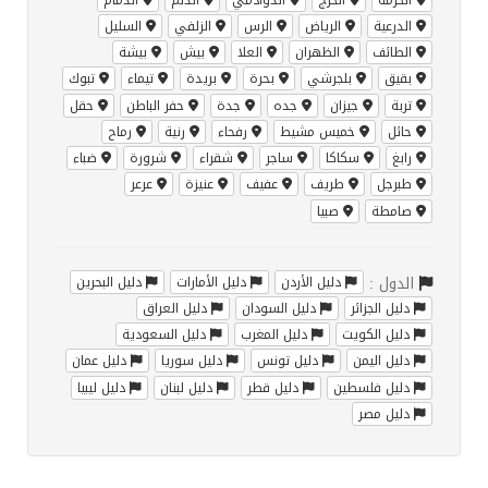
الدرعية
الرياض
الرس
الزلفي
السليل
الطائف
الظهران
العلا
بيش
بيشة
بقيق
بلجرشي
بحرة
بريدة
تيماء
تبوك
تربة
جيزان
جده
جدة
حفر الباطن
حقل
حائل
خميس مشيط
رفحاء
رنية
رماح
رابغ
سكاكا
ساجر
شقراء
شرورة
ضباء
طبرجل
طريف
عفيف
عنيزة
عرعر
صامطة
صبيا
الدول :
دليل الأردن
دليل الأمارات
دليل البحرين
دليل الجزائر
دليل السودان
دليل العراق
دليل الكويت
دليل المغرب
دليل السعودية
دليل اليمن
دليل تونس
دليل سوريا
دليل عمان
دليل فلسطين
دليل قطر
دليل لبنان
دليل ليبيا
دليل مصر