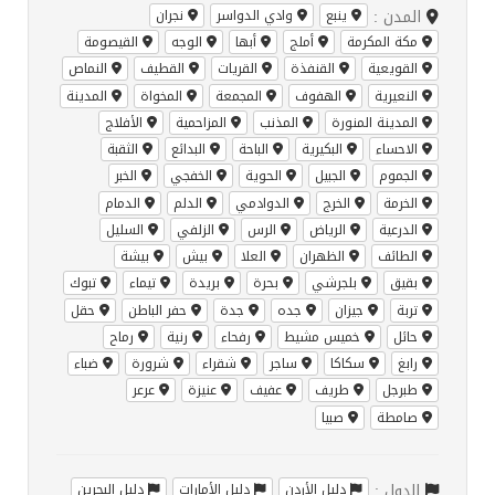
المدن :
ينبع
وادي الدواسر
نجران
مكة المكرمة
أملج
أبها
الوجه
القيصومة
القويعية
القنفذة
القريات
القطيف
النماص
النعيرية
الهفوف
المجمعة
المخواة
المدينة
المدينة المنورة
المذنب
المزاحمية
الأفلاج
الاحساء
البكيرية
الباحة
البدائع
الثقبة
الجموم
الجبيل
الحوية
الخفجي
الخبر
الخرمة
الخرج
الدوادمي
الدلم
الدمام
الدرعية
الرياض
الرس
الزلفي
السليل
الطائف
الظهران
العلا
بيش
بيشة
بقيق
بلجرشي
بحرة
بريدة
تيماء
تبوك
تربة
جيزان
جده
جدة
حفر الباطن
حقل
حائل
خميس مشيط
رفحاء
رنية
رماح
رابغ
سكاكا
ساجر
شقراء
شرورة
ضباء
طبرجل
طريف
عفيف
عنيزة
عرعر
صامطة
صبيا
الدول :
دليل الأردن
دليل الأمارات
دليل البحرين