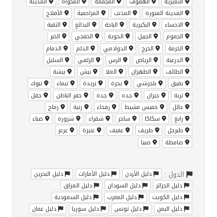
النعيرية
الهفوف
المجمعة
المخواة
المدينة
المدينة المنورة
المذنب
المزاحمية
الأفلاج
الاحساء
البكيرية
الباحة
البدائع
الثقبة
الجموم
الجبيل
الحوية
الخفجي
الخبر
الخرمة
الخرج
الدوادمي
الدلم
الدمام
الدرعية
الرياض
الرس
الزلفي
السليل
الطائف
الظهران
العلا
بيش
بيشة
بقيق
بلجرشي
بحرة
بريدة
تيماء
تبوك
تربة
جيزان
جده
جدة
حفر الباطن
حقل
حائل
خميس مشيط
رفحاء
رنية
رماح
رابغ
سكاكا
ساجر
شقراء
شرورة
ضباء
طبرجل
طريف
عفيف
عنيزة
عرعر
صامطة
صبيا
الدول :
دليل الأردن
دليل الأمارات
دليل البحرين
دليل الجزائر
دليل السودان
دليل العراق
دليل الكويت
دليل المغرب
دليل السعودية
دليل اليمن
دليل تونس
دليل سوريا
دليل عمان