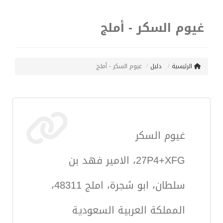
غيوم السكر - أملج
الرئيسية
دليل
غيوم السكر - أملج
غيوم السكر
27P4+XFG، الامير فهد بن
سلطان، ابو شجرة، املج 48311،
المملكة العربية السعودية