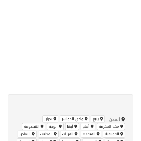
المدن :
ينبع
وادي الدواسر
نجران
مكة المكرمة
أملج
أبها
الوجه
القيصومة
القويعية
القنفذة
القريات
القطيف
النماص